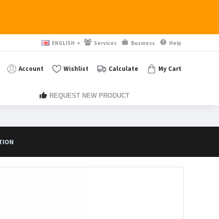
ENGLISH
Services
Busıness
Help
Account
Wishlist
Calculate
My Cart
REQUEST NEW PRODUCT
TION