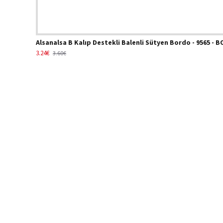
Alsanalsa B Kalıp Destekli Balenli Sütyen Bordo - 9565 - 
3.24€
3.60€