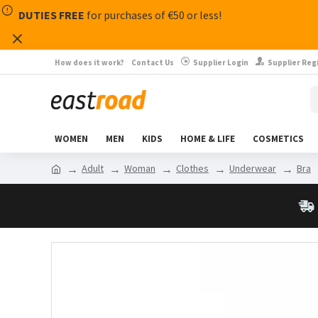
DUTIES FREE
for purchases of €50 or less!
How does it work?
Contact Us
Supplier Login
Supplier Reg
WOMEN
MEN
KIDS
HOME & LIFE
COSMETICS
Adult
Woman
Clothes
Underwear
Bra