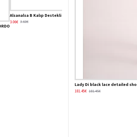
Alsanalsa B Kalıp Destekli Balenli Sütyen Ekru - 9565 - EKRU
Alsan
3.06€
3.60€
3.40€
BORDO
Lady Di black lace detailed sh
181.45€
181.45€