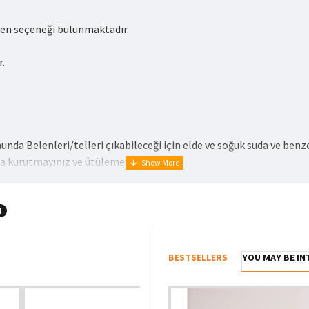
den seçeneği bulunmaktadır.
r.
a Belenleri/telleri çıkabileceği için elde ve soğuk suda ve benze
a kurutmayınız ve ütülemeyiniz.
H
BESTSELLERS
YOU MAY BE I