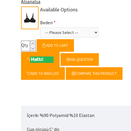
Alsanalsa
Available Options
Beden
Qty
ADD TO CART
">
ASK QUESTION
ADD TO WISH LIST
COMPARE THIS PRODUCT
İçerik: %90 Polyamid %10 Elastan
Cup ölçüsü C' dir.