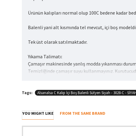
Ürünün kalıpları normal olup 100C bedene kadar be
Balenli yani alt kısmında tel mevcut, içi boş modeldi
Tek üst olarak satılmaktadır.
Yıkama Talimatı:
Çamaşır makinesinde yanlış modda yıkanması durumund
Temizliğinde çamaşır suyu kullanmayınız. Kurutucud
Tags:
Alsanalsa C Kalıp İçi Boş Balenli Sütyen Siyah - 3028-C - SİYA
YOU MIGHT LIKE
FROM THE SAME BRAND