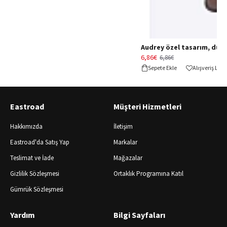
Audrey özel tasarım, düğün 
6,86€
6,86€
Sepete Ekle
Alışveriş Lis
Eastroad
Müşteri Hizmetleri
Hakkımızda
İletişim
Eastroad'da Satış Yap
Markalar
Teslimat ve İade
Mağazalar
Gizlilik Sözleşmesi
Ortaklık Programına Katıl
Gümrük Sözleşmesi
Yardım
Bilgi Sayfaları