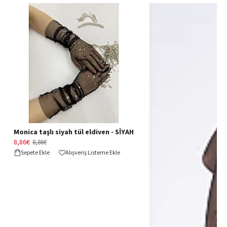
Monica taşlı siyah tül eldiven - SİYAH
8,86€
8,86€
Sepete Ekle
Alışveriş Listeme Ekle