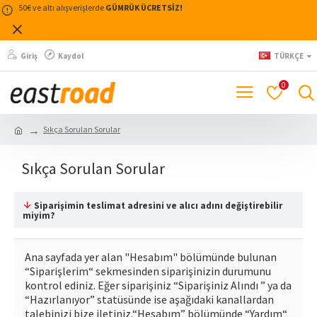
50€ ve altı alışverişlerde
GÜMRÜK ÜCRETSİZ!
Giriş
Kaydol
TÜRKÇE
0
Sıkça Sorulan Sorular
Sıkça Sorulan Sorular
Siparişimin teslimat adresini ve alıcı adını değiştirebilir
miyim?
Ana sayfada yer alan "Hesabım" bölümünde bulunan
“Siparişlerim“ sekmesinden siparişinizin durumunu
kontrol ediniz. Eğer siparişiniz “Siparişiniz Alındı ” ya da
“Hazırlanıyor” statüsünde ise aşağıdaki kanallardan
talebinizi bize iletiniz.“Hesabım” bölümünde “Yardım“