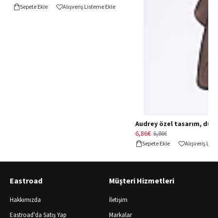
Sepete Ekle
Alışveriş Listeme Ekle
Audrey özel tasarım, düğün 
6,86€
6,86€
Sepete Ekle
Alışveriş Lis
Eastroad
Müşteri Hizmetleri
Hakkımızda
İletişim
Eastroad'da Satış Yap
Markalar