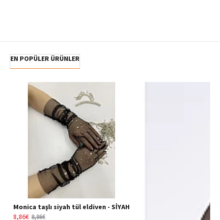
EN POPÜLER ÜRÜNLER
Monica taşlı siyah tül eldiven - SİYAH
8,86€
8,86€