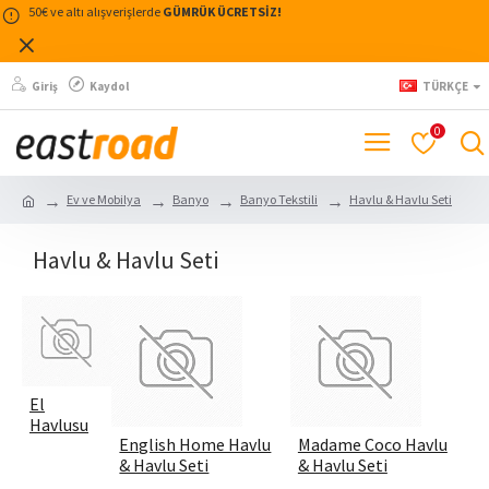
50€ ve altı alışverişlerde
GÜMRÜK ÜCRETSİZ!
Giriş
Kaydol
TÜRKÇE
0
Ev ve Mobilya
Banyo
Banyo Tekstili
Havlu & Havlu Seti
Havlu & Havlu Seti
El
Havlusu
English Home Havlu
Madame Coco Havlu
& Havlu Seti
& Havlu Seti