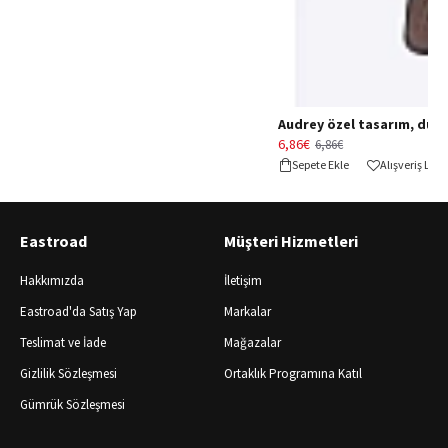
Audrey özel tasarım, düğün 
6,86€
6,86€
Sepete Ekle
Alışveriş Lis
Eastroad
Müşteri Hizmetleri
Hakkımızda
İletişim
Eastroad'da Satış Yap
Markalar
Teslimat ve İade
Mağazalar
Gizlilik Sözleşmesi
Ortaklık Programına Katıl
Gümrük Sözleşmesi