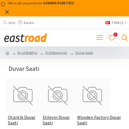
50€ ve altı alışverişlerde
GÜMRÜK ÜCRETSİZ!
Giriş
Kaydol
TÜRKÇE
0
Ev ve Mobilya
Ev Dekorasyon
Duvar Saati
Duvar Saati
Stilevin Duvar
Otantik Duvar
Wooden Factory Duvar
Saati
Saati
Saati