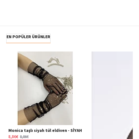
EN POPÜLER ÜRÜNLER
Monica taşlı siyah tül eldiven - SİYAH
8,86€
8,86€