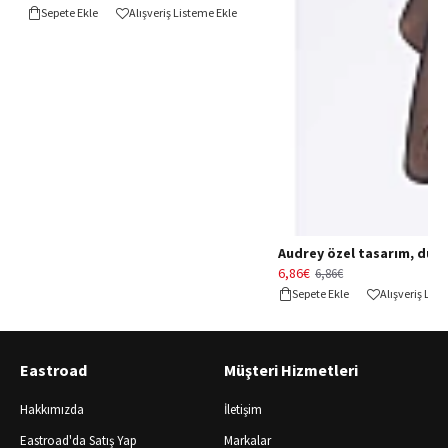
Sepete Ekle
Alışveriş Listeme Ekle
Audrey özel tasarım, düğün 
6,86€
6,86€
Sepete Ekle
Alışveriş Lis
Eastroad
Müşteri Hizmetleri
Hakkımızda
İletişim
Eastroad'da Satış Yap
Markalar