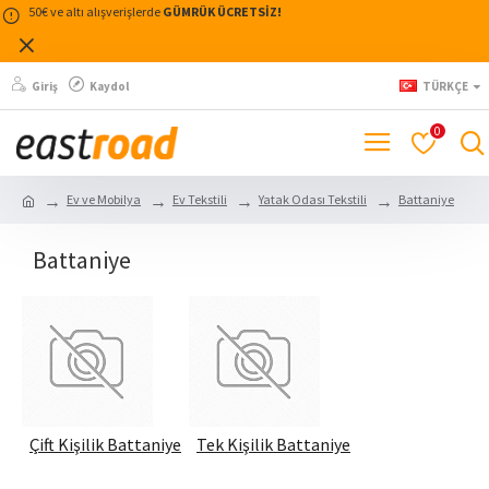
50€ ve altı alışverişlerde
GÜMRÜK ÜCRETSİZ!
Giriş
Kaydol
TÜRKÇE
0
Ev ve Mobilya
Ev Tekstili
Yatak Odası Tekstili
Battaniye
Battaniye
Çift Kişilik Battaniye
Tek Kişilik Battaniye