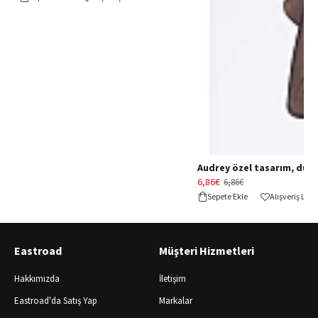
Audrey özel tasarım, düğün 
6,86€
6,86€
Sepete Ekle
Alışveriş Lis
Eastroad
Müşteri Hizmetleri
Hakkımızda
İletişim
Eastroad'da Satış Yap
Markalar