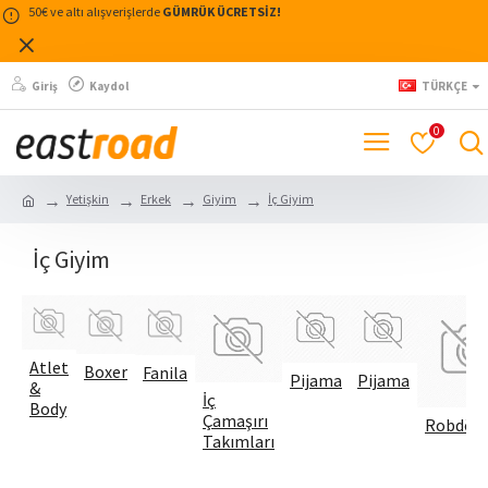
50€ ve altı alışverişlerde
GÜMRÜK ÜCRETSİZ!
Giriş
Kaydol
TÜRKÇE
0
Yetişkin
Erkek
Giyim
İç Giyim
İç Giyim
Atlet
Boxer
Fanila
Pijama
Pijama
&
İç
Body
Çamaşırı
Robdöş
Takımları