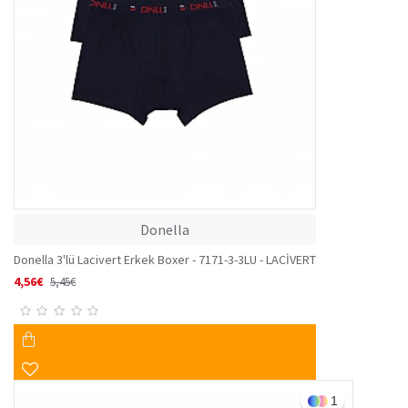
Donella
Donella 3'lü Lacivert Erkek Boxer - 7171-3-3LU - LACİVERT
4,56€
5,45€
1