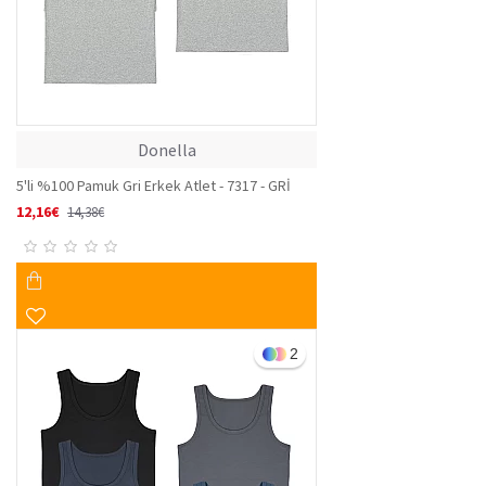
Donella
5'li %100 Pamuk Gri Erkek Atlet - 7317 - GRİ
12,16€
14,38€
2