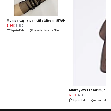
Monica taşlı siyah tül eldiven - SİYAH
8,86€
8,86€
Sepete Ekle
Alışveriş Listeme Ekle
Audrey özel tasarım, düğün 
6,86€
6,86€
Sepete Ekle
Alışveriş Lis