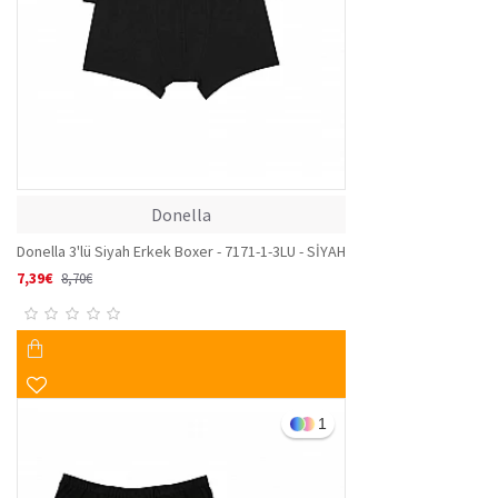
Donella
Donella 3'lü Siyah Erkek Boxer - 7171-1-3LU - SİYAH
7,39€
8,70€
1