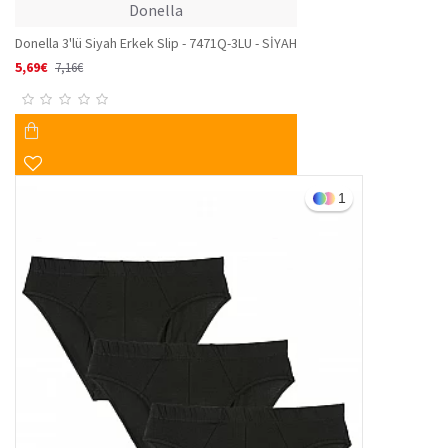
Donella
Donella 3'lü Siyah Erkek Slip - 7471Q-3LU - SİYAH
5,69€
7,16€
1