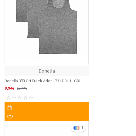
Donella
Donella 3'lü Gri Erkek Atlet - 7317-3LU - GRİ
8,94€
10,44€
1