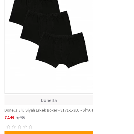
Donella
Donella 3'lü Siyah Erkek Boxer - 8171-1-3LU - SİYAH
7,14€
8,40€