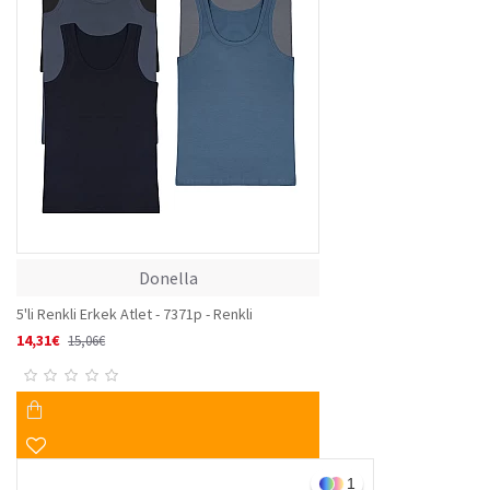
Donella
5'li Renkli Erkek Atlet - 7371p - Renkli
14,31€
15,06€
1