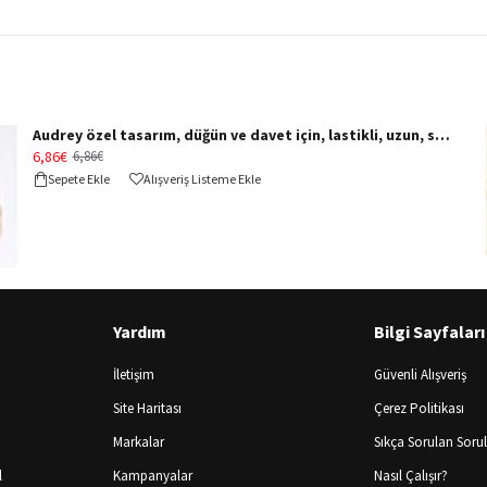
Audrey özel tasarım, düğün ve davet için, lastikli, uzun, siyah tül eldiven - SİYAH
6,86€
6,86€
Sepete Ekle
Alışveriş Listeme Ekle
Yardım
Bilgi Sayfaları
İletişim
Güvenli Alışveriş
Site Haritası
Çerez Politikası
Markalar
Sıkça Sorulan Soru
l
Kampanyalar
Nasıl Çalışır?