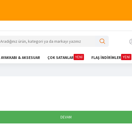
YENİ
YENİ
AYAKKABI & AKSESUAR
ÇOK SATANLAR
FLAŞ İNDİRİMLER
DEVAM