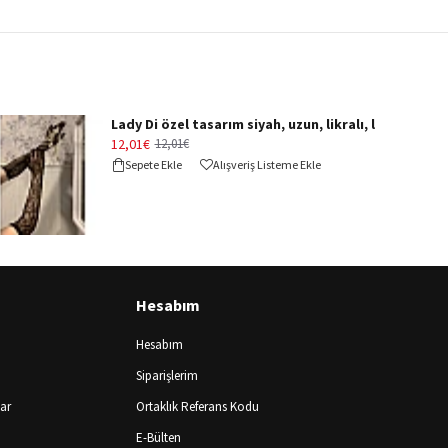
Lady Di özel tasarı
12,01€
12,01€
Sepete Ekle
Alışveriş Listeme Ekle
Hesabım
Hesabım
Siparişlerim
lar
Ortaklık Referans Kodu
E-Bülten