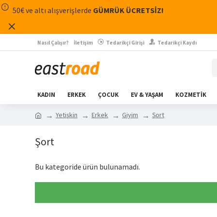
50€ ve altı alışverişlerde
GÜMRÜK ÜCRETSİZ!
Nasıl Çalışır?
İletişim
Tedarikçi Girişi
Tedarikçi Kaydı
KADIN
ERKEK
ÇOCUK
EV & YAŞAM
KOZMETİK
Yetişkin
Erkek
Giyim
Şort
Şort
Bu kategoride ürün bulunamadı.