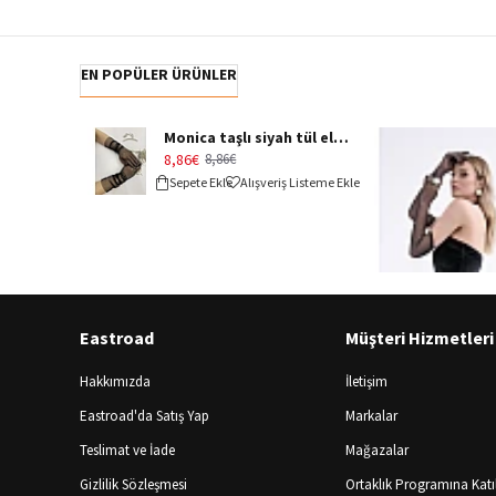
EN POPÜLER ÜRÜNLER
Monica taşlı siyah tül eldiven - SİYAH
8,86€
8,86€
Sepete Ekle
Alışveriş Listeme Ekle
Eastroad
Müşteri Hizmetleri
Hakkımızda
İletişim
Eastroad'da Satış Yap
Markalar
Teslimat ve İade
Mağazalar
Gizlilik Sözleşmesi
Ortaklık Programına Katı