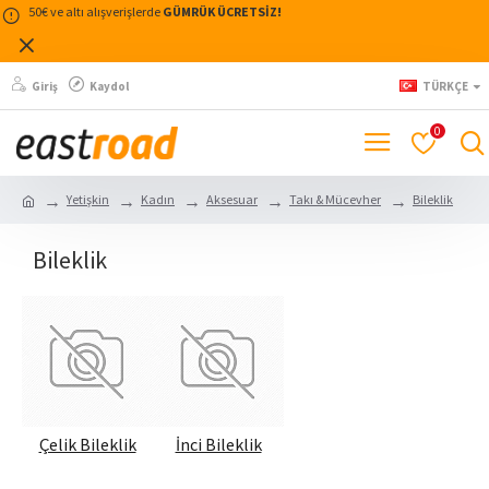
50€ ve altı alışverişlerde
GÜMRÜK ÜCRETSİZ!
Giriş
Kaydol
TÜRKÇE
0
Yetişkin
Kadın
Aksesuar
Takı & Mücevher
Bileklik
Bileklik
Çelik Bileklik
İnci Bileklik