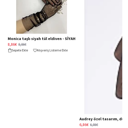
Monica taşlı siyah tül eldiven - SİYAH
8,86€
8,86€
Sepete Ekle
Alışveriş Listeme Ekle
Audrey özel tasarım, düğün 
6,86€
6,86€