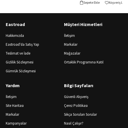
Sepete Ekle
Alışveriş Lis
Eastroad
Müşteri Hizmetleri
Hakkımızda
İletişim
Eastroad'da Satış Yap
Markalar
Teslimat ve İade
Mağazalar
Gizlilik Sözleşmesi
Ortaklık Programına Katıl
Gümrük Sözleşmesi
Yardım
Bilgi Sayfaları
İletişim
Güvenli Alışveriş
Site Haritası
Çerez Politikası
Markalar
Sıkça Sorulan Sorular
Kampanyalar
Nasıl Çalışır?