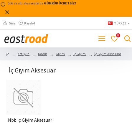
50€ ve altı alışverişlerde
GÜMRÜK ÜCRETSİZ!
Giriş
Kaydol
TÜRKÇE
0
Yetişkin
Kadın
Giyim
İç Giyim
İç Giyim Aksesuar
İç Giyim Aksesuar
Nbb İç Giyim Aksesuar