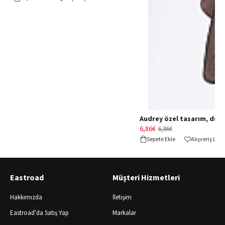
Audrey özel tasarım, düğün 
6,86€
6,86€
Sepete Ekle
Alışveriş Lis
Eastroad
Müşteri Hizmetleri
Hakkımızda
İletişim
Eastroad'da Satış Yap
Markalar