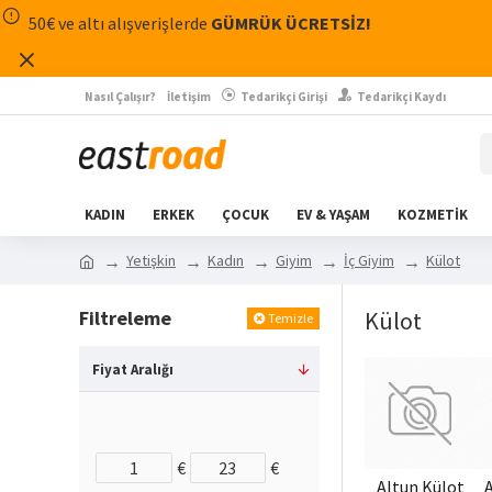
50€ ve altı alışverişlerde
GÜMRÜK ÜCRETSİZ!
Nasıl Çalışır?
İletişim
Tedarikçi Girişi
Tedarikçi Kaydı
KADIN
ERKEK
ÇOCUK
EV & YAŞAM
KOZMETİK
Yetişkin
Kadın
Giyim
İç Giyim
Külot
Filtreleme
Külot
Temizle
Fiyat Aralığı
€
€
Altun Külot