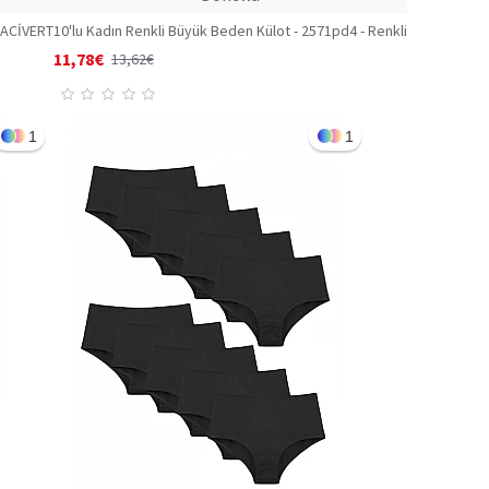
 LACİVERT
10'lu Kadın Renkli Büyük Beden Külot - 2571pd4 - Renkli
11,78€
13,62€
1
1