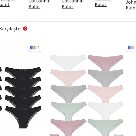
Cottonhill
Cottonhill
John
Külot
Külot
Külot
Külot
Külo
Karşılaştır
0
1