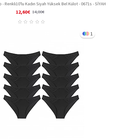
 - Renkli
10'lu Kadın Siyah Yüksek Bel Külot - 0671s - SİYAH
12,60€
14,00€
1