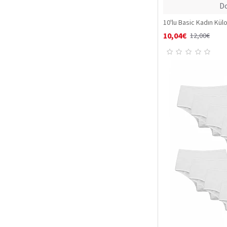
Do
10'lu Basic Kadın Külo
10,04€
12,00€