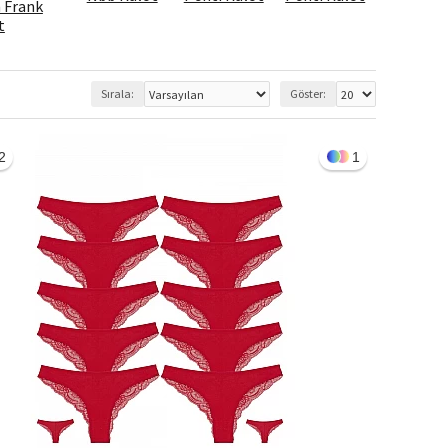
 Frank
t
Sırala:
Göster:
2
1