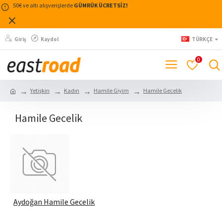
50€ ve altı alışverişlerde
GÜMRÜK ÜCRETSİZ!
Giriş
Kaydol
TÜRKÇE
0
Yetişkin
Kadın
Hamile Giyim
Hamile Gecelik
Hamile Gecelik
Aydoğan Hamile Gecelik