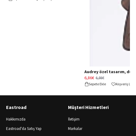
Audrey özel tasarım, düğün 
6,86€
6,86€
Sepete Ekle
Alışveriş Lis
Eastroad
Müşteri Hizmetleri
Hakkımızda
İletişim
Eastroad'da Satış Yap
Markalar